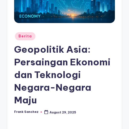
Posted
Berita
in
Geopolitik Asia:
Persaingan Ekonomi
dan Teknologi
Negara-Negara
Maju
Frank Sanchez
August 29, 2025
Posted
by