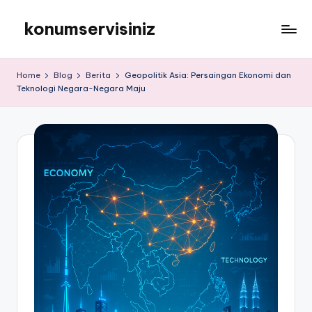
konumservisiniz
Skip
to
konumservisiniz
content
Home
Blog
Berita
Geopolitik Asia: Persaingan Ekonomi dan
Teknologi Negara-Negara Maju