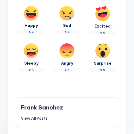
Happy
Sad
Excited
0
%
0
%
0
%
Sleepy
Angry
Surprise
0
%
0
%
0
%
Frank Sanchez
View All Posts