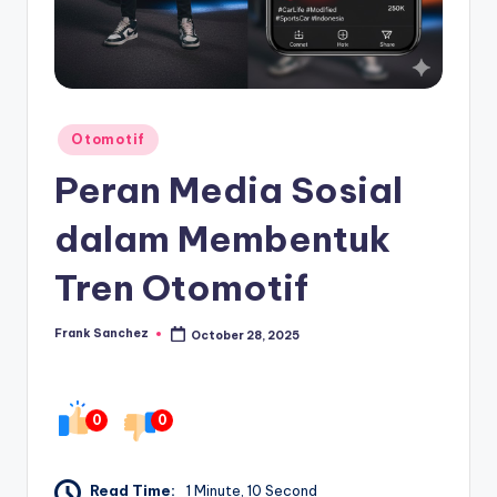
Posted
Otomotif
in
Peran Media Sosial
dalam Membentuk
Tren Otomotif
Frank Sanchez
October 28, 2025
Posted
by
0
0
Read Time:
1 Minute, 10 Second