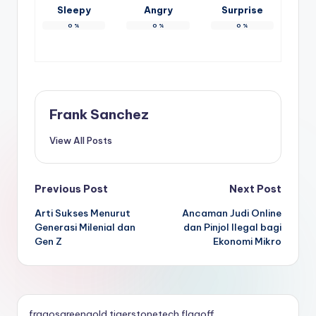
Sleepy
Angry
Surprise
0
%
0
%
0
%
Frank Sanchez
View All Posts
Post
Previous Post
Next Post
Arti Sukses Menurut
Ancaman Judi Online
navigation
Generasi Milenial dan
dan Pinjol Ilegal bagi
Gen Z
Ekonomi Mikro
fragosgreengold
tigerstonetech
flagoff