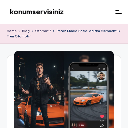
konumservisiniz
Skip
to
konumservisiniz
content
Home
Blog
Otomotif
Peran Media Sosial dalam Membentuk
Tren Otomotif