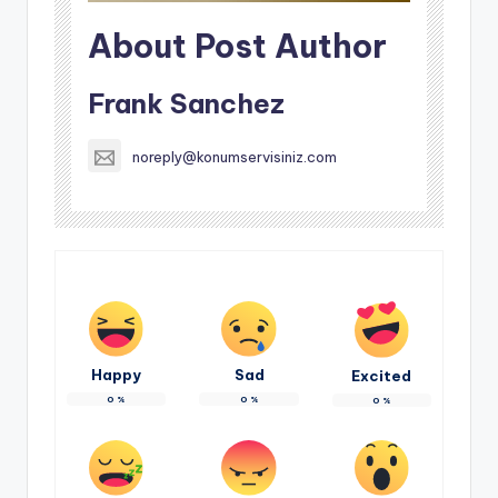
About Post Author
Frank Sanchez
noreply@konumservisiniz.com
Happy
Sad
Excited
0
%
0
%
0
%