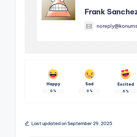
Frank Sanche
noreply@konumse
Happy
Sad
Excited
0
%
0
%
0
%
Last updated on September 29, 2025