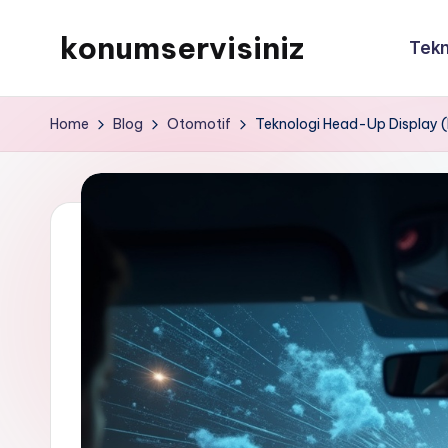
konumservisiniz
Tekn
Skip
to
konumservisiniz
content
Home
Blog
Otomotif
Teknologi Head-Up Display (