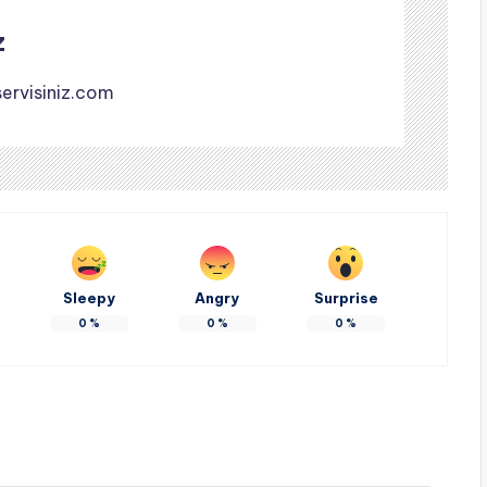
z
rvisiniz.com
Sleepy
Angry
Surprise
0
%
0
%
0
%