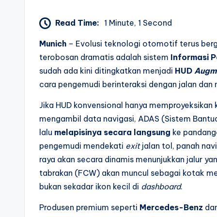
Read Time:
1 Minute, 1 Second
Munich
– Evolusi teknologi otomotif terus ber
terobosan dramatis adalah sistem
Informasi 
sudah ada kini ditingkatkan menjadi
HUD
Augme
cara pengemudi berinteraksi dengan jalan dan n
Jika HUD konvensional hanya memproyeksikan 
mengambil data navigasi, ADAS (Sistem Bantuan
lalu
melapisinya secara langsung
ke pandanga
pengemudi mendekati
exit
jalan tol, panah nav
raya akan secara dinamis menunjukkan jalur yan
tabrakan (FCW) akan muncul sebagai kotak me
bukan sekadar ikon kecil di
dashboard
.
Produsen premium seperti
Mercedes-Benz
da