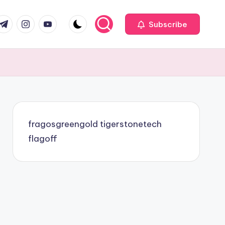
com
r.com
.me
instagram.com
youtube.com
Subscribe
fragosgreengold
tigerstonetech
flagoff