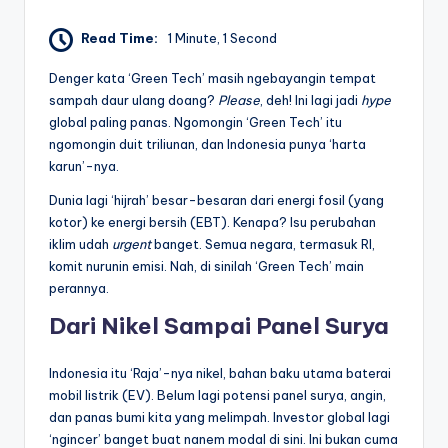
Read Time:
1 Minute, 1 Second
Denger kata ‘Green Tech’ masih ngebayangin tempat
sampah daur ulang doang?
Please
, deh! Ini lagi jadi
hype
global paling panas. Ngomongin ‘Green Tech’ itu
ngomongin duit triliunan, dan Indonesia punya ‘harta
karun’-nya.
Dunia lagi ‘hijrah’ besar-besaran dari energi fosil (yang
kotor) ke energi bersih (EBT). Kenapa? Isu perubahan
iklim udah
urgent
banget. Semua negara, termasuk RI,
komit nurunin emisi. Nah, di sinilah ‘Green Tech’ main
perannya.
Dari Nikel Sampai Panel Surya
Indonesia itu ‘Raja’-nya nikel, bahan baku utama baterai
mobil listrik (EV). Belum lagi potensi panel surya, angin,
dan panas bumi kita yang melimpah. Investor global lagi
‘ngincer’ banget buat nanem modal di sini. Ini bukan cuma