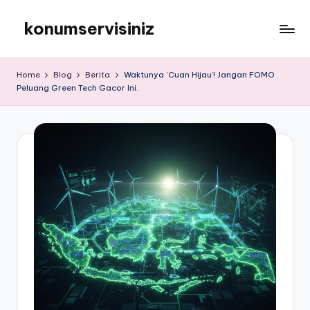
konumservisiniz
Skip
to
konumservisiniz
content
Home
Blog
Berita
Waktunya ‘Cuan Hijau’! Jangan FOMO
Peluang Green Tech Gacor Ini.