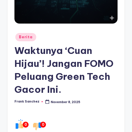
Posted
Berita
in
Waktunya ‘Cuan
Hijau’! Jangan FOMO
Peluang Green Tech
Gacor Ini.
Frank Sanchez
November 8, 2025
Posted
by
0
0